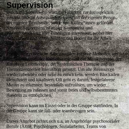
Supervision
Durch die Supervision wird die Fähigkeit zur Introspektion
gestärkt und die Auseinandersetzung mit der eigenen Person,
der eigenen Berufsrolle, sowie den Kolleg*innen gefördert.
Kreative Supervision ist an der Kompetenz und
Weiterentwicklung aller Beteiligten interessiert, wobei hier
Achtsamkeit und Wertschätzung den Boden für die Arbeit
bilden.
Für die supervisorische Arbeit werden kreative Methoden aus
der Tanztherapie, der Kunsttherapie und der Musiktherapie, der
Kreativen Leibtherapie, der Systemischen Therapie und der
Themenzentrierten Interaktion genutzt. Um alte Ressourcen
wiederzubeleben oder neue zu entwickeln, werden Blockaden
identifiziert und lokalisiert. Oft geht es darum, festgefahrene
Muster zu erkennen, bestenfalls aufzulösen, um wieder
Bewegung zu zulassen und somit freies und selbstbestimmtes
Handeln zu ermöglichen.
Supervision kann im Einzel oder in der Gruppe stattfinden. In
der Gruppe kann sie fall- oder teambezogen sein.
Dieses Angebot richtet sich u.a. an Angehörige psychosozialer
Berufe (Ärzte, Psychologen, Sozialarbeiter, Teams von