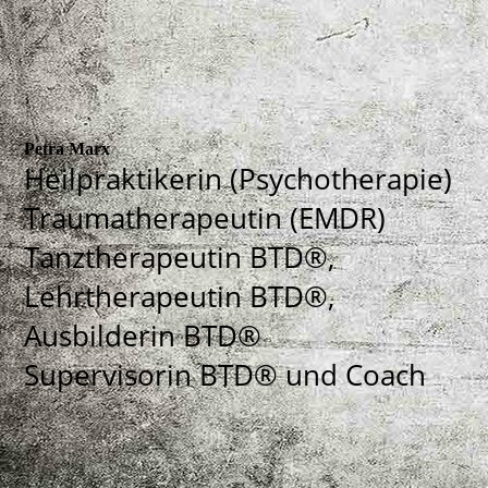
Petra Marx
Heilpraktikerin (Psychotherapie)
Traumatherapeutin (EMDR)
Tanztherapeutin BTD®,
Lehrtherapeutin BTD®,
Ausbilderin BTD®
Supervisorin BTD® und Coach