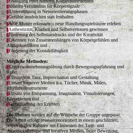
Erlangung einer höheren Körperzufriedenheit

höheres Verständnis für Körpersignale

IUnterstützung in Neuorientierungsphasen

Gefühle ausdrücken statt festhalten

Alte
Muster erkennen – neue Handlungsspielräume erleben

Authentizität
, Klarheit und Selbstvertrauen gewinnen

Förderung des Selbstausdrucks und der Kreativität

Erkennen von Zusammenhängen von Körpergefühlen und

Alltagskonflikten und
Förderung der Kontaktfähigkeit

Mögliche Methoden:
Körperwahrnehmungsübung durch Bewegungserfahrung und

Ruhe
Einsatz von Tanz, Improvisation und Gestaltung

Einsatz kreativer Medien u.a. Tücher, Musik, Malen,

Rhythmusinstrumente
Einsatz von Entspannung, Imagination, Visualisierungen,

Körperreisen und
Verbalisierung des Erlebten

Die Themen werden auf die Wünsche der Gruppe angepasst.
Die Arbeit erfolgt ressourcenorientiert in einem geschützten,
respektvollen Rahmen mit Elementen der Tanz- und
Ausdruckstherapie und kreativen Medien, freier Bewegung,