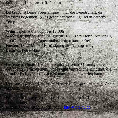
Stimme und achtsamer Reflexion.
Du brauchst keine Vorerfahrung – nur die Bereitschaft, dir
selbst zu begegnen. Alles geschieht freiwillig und in deinem
Tempo.
Wann:
montags 17:00h bis 18:30h
Wo
: Atelierbühne Bonn, Auguststr. 18, 53229 Bonn, Atelier 14,
1. OG (ehemalige Tapetenfabrik/ nicht barrierefrei)
Kosten
: 135€/ Monat/ Ermäßigung auf Anfrage möglich
Leitung
: Petra Marx
Um eine Verbindlichkeit und vertrauensvolle Öffnung in den
Gruppen zu ermöglichen, gibt es eine vertragliche Bindung, die
zum Ende des übernächsten Monats beendet werden kann.
Der Einstieg ist nach einem kostenfreien Vorgespräch jeder Zeit
möglich.
Für ein kostenfreies Vorgespräch vereinbaren Sie bitte einen
Termin unter:
Mobil: 0176-24285958 oder Mail:
info@vitalitu.de