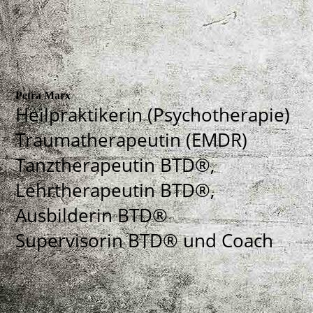
Petra Marx
Heilpraktikerin (Psychotherapie)
Traumatherapeutin (EMDR)
Tanztherapeutin BTD®,
Lehrtherapeutin BTD®,
Ausbilderin BTD®
Supervisorin BTD® und Coach