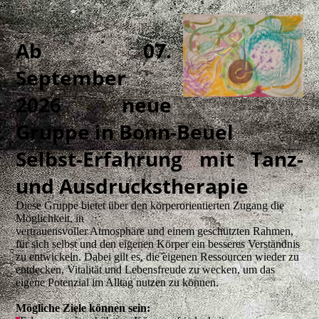
Ab 07.
September
2026 neue
Gruppe in Bonn-Beuel
Selbst-Erfahrung mit Tanz-
und Ausdruckstherapie
Diese Gruppe bietet über den körperorientierten Zugang die
Möglichkeit, in
vertrauensvoller Atmosphäre und einem geschützten Rahmen,
für sich selbst und den eigenen Körper ein besseres Verständnis
zu entwickeln. Dabei gilt es, die eigenen Ressourcen wieder zu
entdecken, Vitalität und Lebensfreude zu wecken, um das
eigene Potenzial im Alltag nutzen zu können.
Mögliche Ziele können sein: