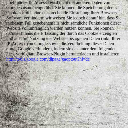
übermittelte IP-Adresse wird nicht mit anderen Daten von
Google zusammengeführt. Sie können die Speicherung der
Cookies durch eine entsprechende Einstellung Ihrer Browser-
Software verhindern; wir weisen Sie jedoch darauf hin, dass Sie
in diesem Fall gegebenenfalls nicht sämtliche Funktionen dieser
Website vollumfänglich werden nutzen können. Sie können
darüber hinaus die Erfassung der durch das Cookie erzeugten
und auf Ihre Nutzung der Website bezogenen Daten (inkl. Ihrer
IP-Adresse) an Google sowie die Verarbeitung dieser Daten
durch Google verhindern, indem sie das unter dem folgenden
Link verfügbare Browser-Plugin herunterladen und installieren
http://tools.google.com/dlpage/gaoptout?hl=de