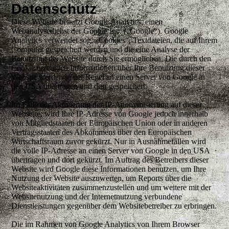
Datenschutz
Diese Website benutzt Google Analytics, einen
Webanalysedienst der Google Inc. („Google“). Google
Analytics verwendet sog. „Cookies“, Textdateien, die auf Ihrem
Computer gespeichert werden und die eine Analyse der
Benutzung der Website durch Sie ermöglichen. Die durch den
Cookie erzeugten Informationen über Ihre Benutzung dieser
Website werden in der Regel an einen Server von Google in
den USA übertragen und dort gespeichert.
Im Falle der Aktivierung der IP-Anonymisierung auf dieser
Webseite, wird Ihre IP-Adresse von Google jedoch innerhalb
von Mitgliedstaaten der Europäischen Union oder in anderen
Vertragsstaaten des Abkommens über den Europäischen
Wirtschaftsraum zuvor gekürzt. Nur in Ausnahmefällen wird
die volle IP-Adresse an einen Server von Google in den USA
übertragen und dort gekürzt. Im Auftrag des Betreibers dieser
Website wird Google diese Informationen benutzen, um Ihre
Nutzung der Website auszuwerten, um Reports über die
Websiteaktivitäten zusammenzustellen und um weitere mit der
Websitenutzung und der Internetnutzung verbundene
Dienstleistungen gegenüber dem Websitebetreiber zu erbringen.
Die im Rahmen von Google Analytics von Ihrem Browser