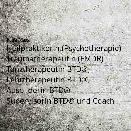
Petra Marx
Heilpraktikerin (Psychotherapie)
Traumatherapeutin (EMDR)
Tanztherapeutin BTD®,
Lehrtherapeutin BTD®,
Ausbilderin BTD®
Supervisorin BTD® und Coach