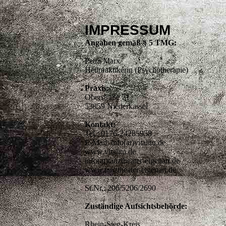
IMPRESSUM
Angaben gemäß § 5 TMG:
Petra Marx
Heilpraktikerin (Psychotherapie)
Praxis:
Oberstraße 71
53859 Niederkassel
Kontakt:
Tel.: 0176-24285958
E-Mail: info(at)vitalitu.de
www.vitalitu.de
info(at)tanztheater-eigenart.de
www.tanztheater-eigenart.de
St.Nr.: 206/5206/2690
Zuständige Aufsichtsbehörde:
Rhein-Sieg-Kreis