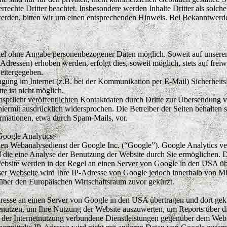
rrechte Dritter beachtet. Insbesondere werden Inhalte Dritter als solch
erden, bitten wir um einen entsprechenden Hinweis. Bei Bekanntwerd
egel ohne Angabe personenbezogener Daten möglich. Soweit auf unser
Adressen) erhoben werden, erfolgt dies, soweit möglich, stets auf frei
eitergegeben.
ragung im Internet (z.B. bei der Kommunikation per E-Mail) Sicherheit
e ist nicht möglich.
licht veröffentlichten Kontaktdaten durch Dritte zur Übersendung vo
ermit ausdrücklich widersprochen. Die Betreiber der Seiten behalten si
mationen, etwa durch Spam-Mails, vor.
Google Analytics:
nen Webanalysedienst der Google Inc. (“Google”). Google Analytics ve
 die eine Analyse der Benutzung der Website durch Sie ermöglichen. 
ebsite werden in der Regel an einen Server von Google in den USA übe
er Webseite wird Ihre IP-Adresse von Google jedoch innerhalb von Mi
über den Europäischen Wirtschaftsraum zuvor gekürzt.
resse an einen Server von Google in den USA übertragen und dort gekür
enutzen, um Ihre Nutzung der Website auszuwerten, um Reports über d
 der Internetnutzung verbundene Dienstleistungen gegenüber dem Webs