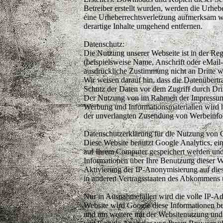
Betreiber erstellt wurden, werden die Urhebe
eine Urheberrechtsverletzung aufmerksam w
derartige Inhalte umgehend entfernen.
Datenschutz:
Die Nutzung unserer Webseite ist in der R
(beispielsweise Name, Anschrift oder eMail-
ausdrückliche Zustimmung nicht an Dritte w
Wir weisen darauf hin, dass die Datenübert
Schutz der Daten vor dem Zugriff durch Dritt
Der Nutzung von im Rahmen der Impressumspf
Werbung und Informationsmaterialien wird hi
der unverlangten Zusendung von Werbeinfor
Datenschutzerklärung für die Nutzung von 
Diese Website benutzt Google Analytics, ei
auf Ihrem Computer gespeichert werden und
Informationen über Ihre Benutzung dieser W
Aktivierung der IP-Anonymisierung auf dies
in anderen Vertragsstaaten des Abkommens 
Nur in Ausnahmefällen wird die volle IP-Ad
Website wird Google diese Informationen b
und um weitere mit der Websitenutzung und