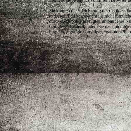
von Google Analytics von Ihrem Browser üb
Sie können die Speicherung der Cookies durc
in diesem Fall gegebenenfalls nicht sämtli
durch das Cookie erzeugten und auf Ihre Nu
Google verhindern, indem sie das unter dem
http://tools.google.com/dlpage/gaoptout?hl=