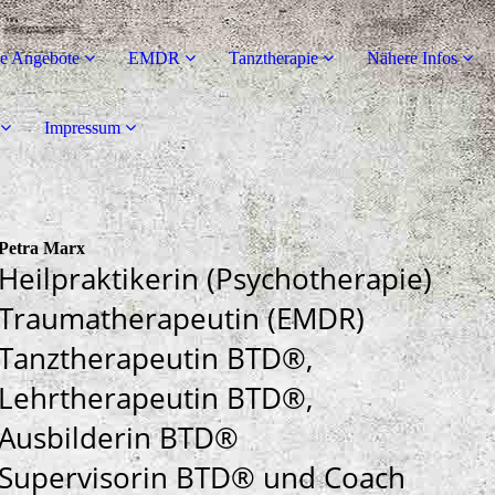
he Angebote
EMDR
Tanztherapie
Nähere Infos
Impressum
Petra Marx
Heilpraktikerin (Psychotherapie)
Traumatherapeutin (EMDR)
Tanztherapeutin BTD®,
Lehrtherapeutin BTD®,
Ausbilderin BTD®
Supervisorin BTD® und Coach