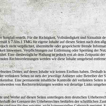
r Sorgfalt erstellt. Für die Richtigkeit, Vollständigkeit und Aktualität
emäß § 7 Abs.1 TMG für eigene Inhalte auf diesen Seiten nach den al
jedoch nicht verpflichtet, übermittelte oder gespeicherte fremde Info
tigkeit hinweisen. Verpflichtungen zur Entfernung oder Sperrung der N
hrt. Eine diesbezügliche Haftung ist jedoch erst ab dem Zeitpunkt der
nden Rechtsverletzungen werden wir diese Inhalte umgehend entferne
seiten Dritter, auf deren Inhalte wir keinen Einfluss haben. Deshalb k
 verlinkten Seiten ist stets der jeweilige Anbieter oder Betreiber der 
kennbar. Eine permanente inhaltliche Kontrolle der verlinkten Seiten i
nntwerden von Rechtsverletzungen werden wir derartige Links umgehen
alte und Werke auf diesen Seiten unterliegen dem deutschen Urheberrech
ßerhalb der Grenzen des Urheberrechtes bedürfen der schriftlichen Zu
e sind nur für den privaten, nicht kommerziellen Gebrauch gestattet. So