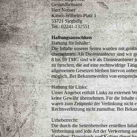
Gesundheitsamt
Herr Neuser
Kaiser-Wilhelm-Platz 1
53721 Siegburg
Tel.: 02241-132551
Haftungsausschluss
Haftung für Inhalte:
Die Inhalte unserer Seiten wurden mit größte
übernehmen. Als Diensteanbieter sind wir g
8 bis 10 TMG sind wir als Diensteanbieter 
zu forschen, die auf eine rechtswidrige Tä
allgemeinen Gesetzen bleiben hiervon unberü
möglich. Bei Bekanntwerden von entspreche
Haftung für Links:
Unser Angebot enthält Links zu externen Web
keine Gewähr übernehmen. Für die Inhalte der
waren zum Zeitpunkt der Verlinkung nicht er
Rechtsverletzung nicht zumutbar. Bei Beka
Urheberrecht:
Die durch die Seitenbetreiber erstellten Inh
Verbreitung und jede Art der Verwertung au
Erstellers. Downloads und Kopien dieser Seit